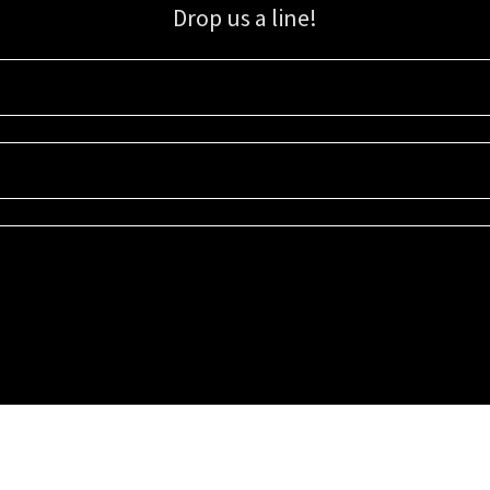
Drop us a line!
Sign up for our email list for updates, promotions, and more.